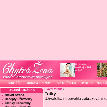
Proč vám
natékají v létě
nohy?
SOUTĚŽE
MÓDA & TRENDY
SPOLEČNOST
BYDLENÍ
ZDRAVÍ
Hlavní strana
/
OSOBNÍ STRÁNKA
Fotky
Hlavní strana
Uživatelka nepovolila zobrazování se
Recepty uživatelky
Články uživatelky